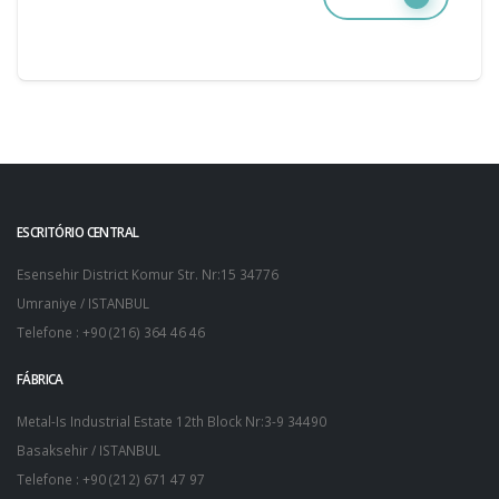
ESCRITÓRIO CENTRAL
Esensehir District Komur Str. Nr:15 34776
Umraniye / ISTANBUL
Telefone : +90 (216) 364 46 46
FÁBRICA
Metal-Is Industrial Estate 12th Block Nr:3-9 34490
Basaksehir / ISTANBUL
Telefone : +90 (212) 671 47 97