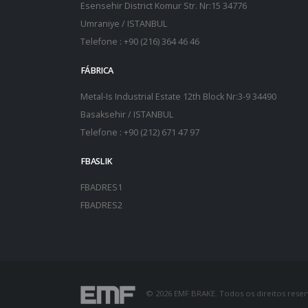
Esensehir District Komur Str. Nr:15 34776
Umraniye / ISTANBUL
Telefone : +90 (216) 364 46 46
FÁBRICA
Metal-Is Industrial Estate 12th Block Nr:3-9 34490
Basaksehir / ISTANBUL
Telefone : +90 (212) 671 47 97
FBASLIK
FBADRES1
FBADRES2
© 2026 EMF BRAKE. Todos os direitos reser