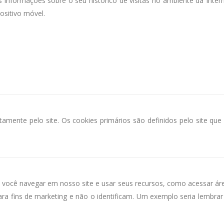
informações sobre o seu histórico de visitas no ambiente da Inte
sitivo móvel.
etamente pelo site. Os cookies primários são definidos pelo site qu
a você navegar em nosso site e usar seus recursos, como acessar áre
ara fins de marketing e não o identificam. Um exemplo seria lembra