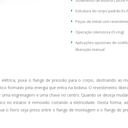
Isolamento de Bobina Classe H 
Estrutura do corpo padrão Ex-
Peças de metal com revestime
Operação silenciosa (O-ring)
Aplicações opcionais de codifi
liberação manual
elétrica, puxa o flange de pressão para o corpo, destruindo as m
co formado pela energia que entra na bobina. O revestimento liber
 por uma engrenagem e uma chave no centro. Quando se deseja mudar
co no estator é removido cortando a eletricidade. Desta forma, a
ue o forro seja preso entre o flange de montagem e o flange de pr