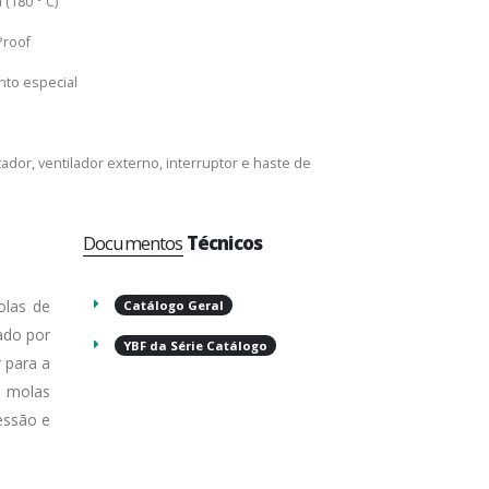
(180 ° C)
Proof
nto especial
cador, ventilador externo, interruptor e haste de
Documentos
Técnicos
olas de
Catálogo Geral
ado por
YBF da Série Catálogo
 para a
s molas
essão e