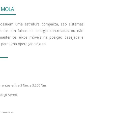
R
M
O
L
A
 possuem uma estrutura compacta, são sistemas
ivados em falhas de energia controladas ou não
a manter os eixos móveis na posição desejada e
ão para uma operação segura.
rentes entre 3 Nm. e 3.200 Nm.
spaço Aéreo