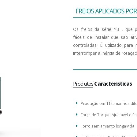
F
R
E
I
O
S
A
P
L
I
C
A
D
O
S
P
O
Os freios da série YBF, que
fáceis de instalar que são at
controladas. É utilizado par
interromper a inércia de rotaç
Produtos
Características
Produção em 11 tamanhos dife
Força de Torque Ajustável e E
Forro sem amianto longa vida