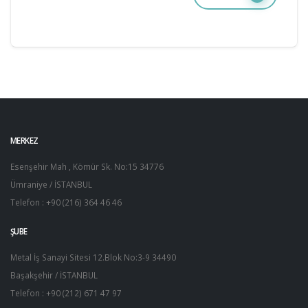
MERKEZ
Esenşehir Mah , Kömür Sk. No:15 34776
Ümraniye / İSTANBUL
Telefon : +90 (216) 364 46 46
ŞUBE
Metal İş Sanayi Sitesi 12.Blok No:3-9 34490
Başakşehir / İSTANBUL
Telefon : +90 (212) 671 47 97