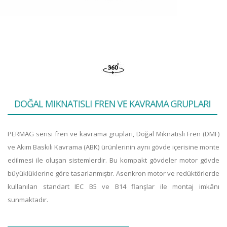
D
O
Ğ
A
L
M
I
K
N
A
T
I
S
L
I
F
R
E
N
V
E
K
A
V
R
A
M
A
G
R
U
P
L
A
R
I
PERMAG serisi fren ve kavrama grupları, Doğal Mıknatıslı Fren (DMF)
ve Akım Baskılı Kavrama (ABK) ürünlerinin aynı gövde içerisine monte
edilmesi ile oluşan sistemlerdir. Bu kompakt gövdeler motor gövde
büyüklüklerine göre tasarlanmıştır. Asenkron motor ve redüktörlerde
kullanılan standart IEC B5 ve B14 flanşlar ile montaj imkânı
sunmaktadır.