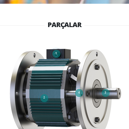
PARÇALAR
1
4
3
2