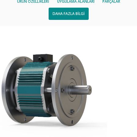
ÜRÜN ÖZELLİKLERİ
UYGULAMA ALANLARI
PARÇALAR
DAHA FAZLA BİLGİ