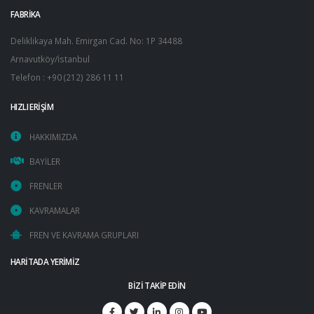
FABRİKA
Deliklikaya Mah. Emirgan Cad. No: 1P 34488
Arnavutköy/İstanbul
Telefon : +90 (212) 286 11 11
HIZLI ERİŞİM
HAKKIMIZDA
BAYİLER
FRENLER
KAVRAMALAR
FREN VE KAVRAMA GRUPLARI
HARİTADA YERİMİZ
BİZİ TAKİP EDİN